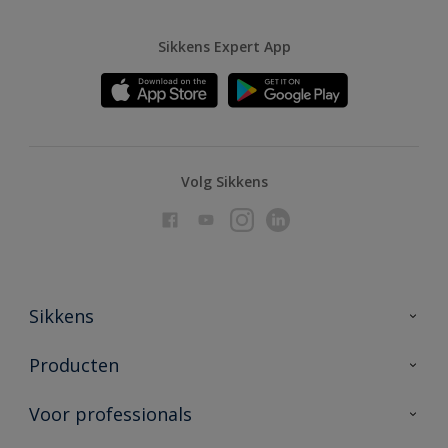
Sikkens Expert App
Volg Sikkens
Sikkens
Over Sikkens
Producten
AkzoNobel
Producten voor binnen
Voor professionals
Duurzaamheid
Producten voor buiten