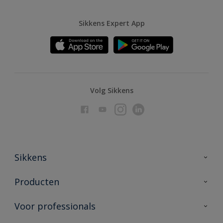
Sikkens Expert App
Volg Sikkens
Sikkens
Over Sikkens
Producten
AkzoNobel
Producten voor binnen
Voor professionals
Duurzaamheid
Producten voor buiten