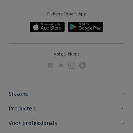
Sikkens Expert App
Volg Sikkens
Sikkens
Over Sikkens
Producten
AkzoNobel
Producten voor binnen
Voor professionals
Duurzaamheid
Producten voor buiten