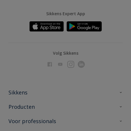
Sikkens Expert App
Volg Sikkens
Sikkens
Over Sikkens
Producten
AkzoNobel
Producten voor binnen
Voor professionals
Duurzaamheid
Producten voor buiten