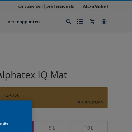
consumenten
professionals
Verkooppunten
Alphatex IQ Mat
F2.40.50
Kleur wijzigen
rootte
e site
1 L
5 L
10 L