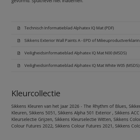
gevormd. Spuitnevel niet inademen.
Technisch Informatieblad Alphatex IQ Mat (PDF)
Sikkens Exterior Wall Paints A - EPD of Milieuproductverklarin
Veiligheidsinformatieblad Alphatex IQ Mat N00 (MSDS)
Veiligheidsinformatieblad Alphatex IQ Mat White W05 (MSDS)
Kleurcollectie
Sikkens Kleuren van het Jaar 2026 - The Rhythm of Blues, Sikk
Kleuren, Sikkens 5051, Sikkens Alpha 501 Exterior , Sikkens ACC
Kleurselectie Grijzen, Sikkens Kleurselectie Witten, Sikkens Col
Colour Futures 2022, Sikkens Colour Futures 2021, Sikkens Col