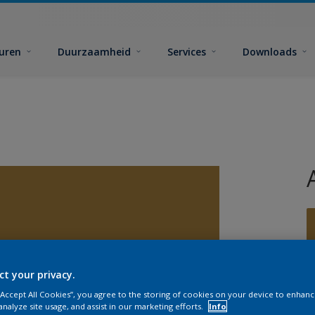
euren
Duurzaamheid
Services
Downloads
ct your privacy.
G
 “Accept All Cookies”, you agree to the storing of cookies on your device to enhanc
analyze site usage, and assist in our marketing efforts.
Info