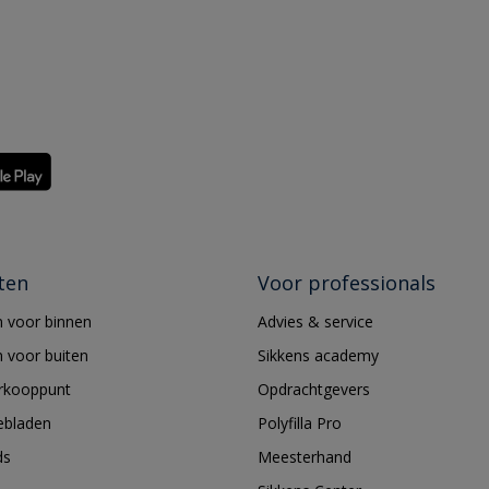
ten
Voor professionals
 voor binnen
Advies & service
 voor buiten
Sikkens academy
erkooppunt
Opdrachtgevers
ebladen
Polyfilla Pro
ds
Meesterhand