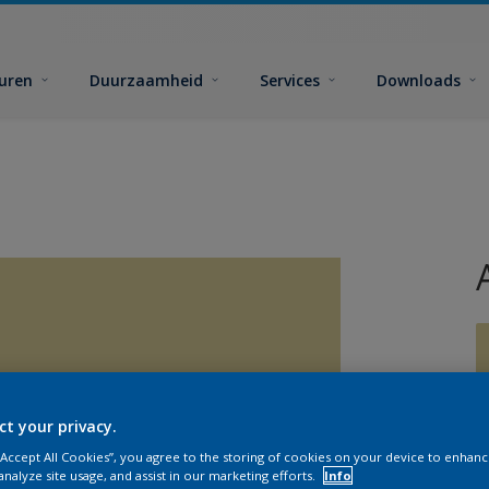
euren
Duurzaamheid
Services
Downloads
ct your privacy.
G
 “Accept All Cookies”, you agree to the storing of cookies on your device to enhanc
analyze site usage, and assist in our marketing efforts.
Info