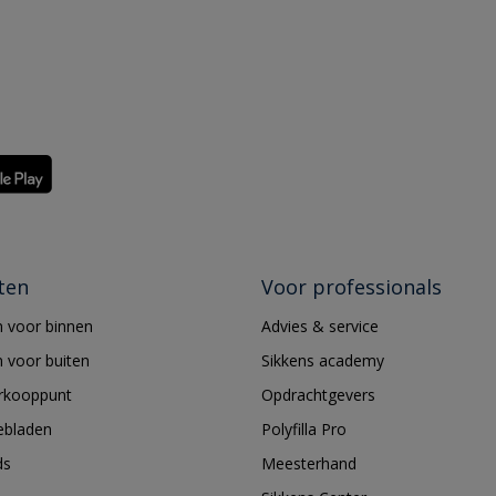
ten
Voor professionals
 voor binnen
Advies & service
 voor buiten
Sikkens academy
erkooppunt
Opdrachtgevers
ebladen
Polyfilla Pro
ds
Meesterhand