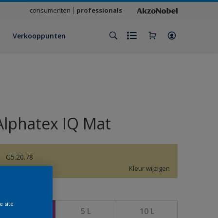
consumenten
professionals
Verkooppunten
Alphatex IQ Mat
G5.20.78
Kleur wijzigen
rootte
e site
1 L
5 L
10 L