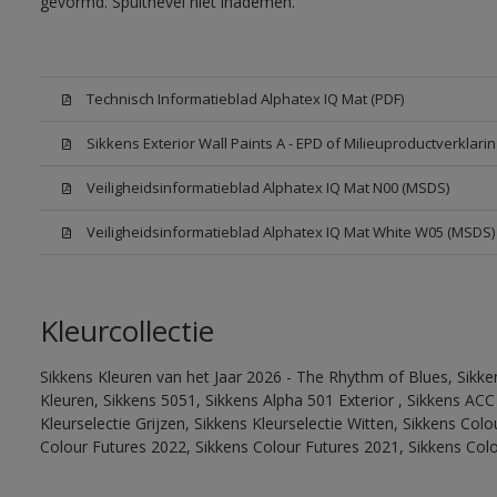
gevormd. Spuitnevel niet inademen.
Technisch Informatieblad Alphatex IQ Mat (PDF)
Sikkens Exterior Wall Paints A - EPD of Milieuproductverklarin
Veiligheidsinformatieblad Alphatex IQ Mat N00 (MSDS)
Veiligheidsinformatieblad Alphatex IQ Mat White W05 (MSDS)
Kleurcollectie
Sikkens Kleuren van het Jaar 2026 - The Rhythm of Blues, Sikk
Kleuren, Sikkens 5051, Sikkens Alpha 501 Exterior , Sikkens ACC
Kleurselectie Grijzen, Sikkens Kleurselectie Witten, Sikkens Col
Colour Futures 2022, Sikkens Colour Futures 2021, Sikkens Col