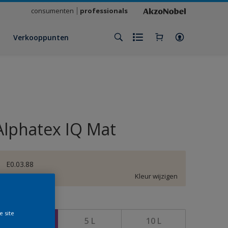
consumenten
professionals
Verkooppunten
Alphatex IQ Mat
E0.03.88
Kleur wijzigen
rootte
e site
1 L
5 L
10 L