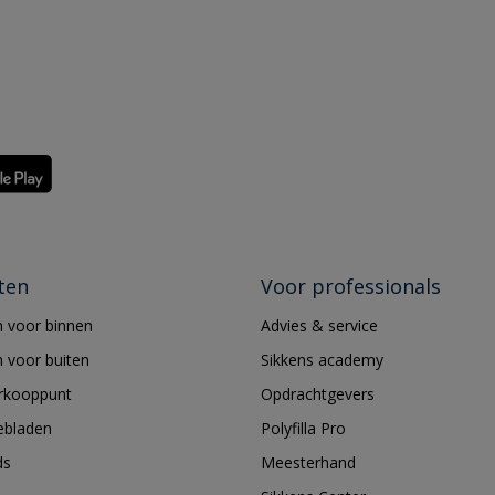
ten
Voor professionals
 voor binnen
Advies & service
 voor buiten
Sikkens academy
erkooppunt
Opdrachtgevers
ebladen
Polyfilla Pro
ds
Meesterhand