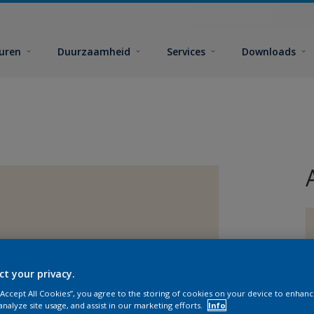
euren
Duurzaamheid
Services
Downloads
ct your privacy.
G
 “Accept All Cookies”, you agree to the storing of cookies on your device to enhanc
analyze site usage, and assist in our marketing efforts.
Info