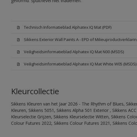
gevormd. Spuitnevel niet inademen.
Technisch Informatieblad Alphatex IQ Mat (PDF)
Sikkens Exterior Wall Paints A - EPD of Milieuproductverklarin
Veiligheidsinformatieblad Alphatex IQ Mat N00 (MSDS)
Veiligheidsinformatieblad Alphatex IQ Mat White W05 (MSDS)
Kleurcollectie
Sikkens Kleuren van het Jaar 2026 - The Rhythm of Blues, Sikk
Kleuren, Sikkens 5051, Sikkens Alpha 501 Exterior , Sikkens ACC
Kleurselectie Grijzen, Sikkens Kleurselectie Witten, Sikkens Col
Colour Futures 2022, Sikkens Colour Futures 2021, Sikkens Col