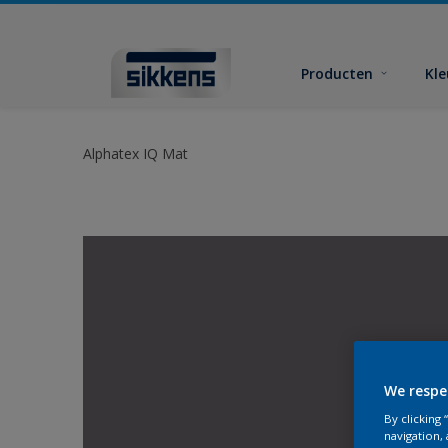
Producten
Kl
Alphatex IQ Mat
We respe
By clicking
navigation, 