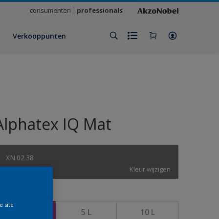
consumenten
professionals
Verkooppunten
Alphatex IQ Mat
XN.02.38
Kleur wijzigen
rootte
e site
1 L
5 L
10 L