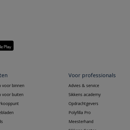
ten
Voor professionals
 voor binnen
Advies & service
 voor buiten
Sikkens academy
erkooppunt
Opdrachtgevers
ebladen
Polyfilla Pro
ds
Meesterhand