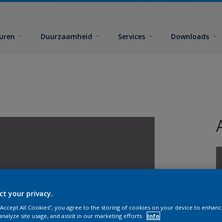
euren
Duurzaamheid
Services
Downloads
ct your privacy.
G
 “Accept All Cookies”, you agree to the storing of cookies on your device to enhanc
analyze site usage, and assist in our marketing efforts.
Info