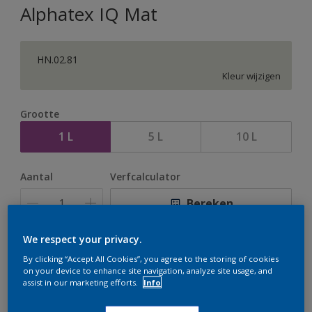
Alphatex IQ Mat
HN.02.81
Kleur wijzigen
Grootte
1 L
5 L
10 L
Aantal
Verfcalculator
Bereken
We respect your privacy.
Op dit moment is het niet mogelijk dit product online
By clicking “Accept All Cookies”, you agree to the storing of cookies
te bestellen. Houd de website in de gaten, we werken
on your device to enhance site navigation, analyze site usage, and
er hard aan om de voorraad aan te vullen.
assist in our marketing efforts.
Info