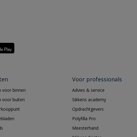
ten
Voor professionals
 voor binnen
Advies & service
 voor buiten
Sikkens academy
erkooppunt
Opdrachtgevers
ebladen
Polyfilla Pro
ds
Meesterhand