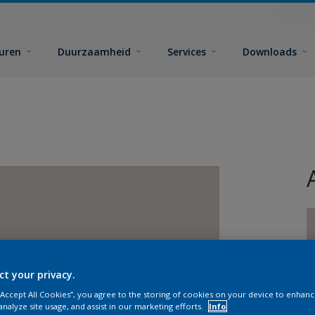
euren
Duurzaamheid
Services
Downloads
ct your privacy.
G
 “Accept All Cookies”, you agree to the storing of cookies on your device to enhanc
analyze site usage, and assist in our marketing efforts.
Info