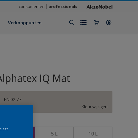
consumenten
professionals
Verkooppunten
Alphatex IQ Mat
EN.02.77
Kleur wijzigen
rootte
e site
1 L
5 L
10 L