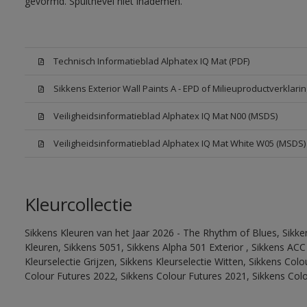
gevormd. Spuitnevel niet inademen.
Technisch Informatieblad Alphatex IQ Mat (PDF)
Sikkens Exterior Wall Paints A - EPD of Milieuproductverklarin
Veiligheidsinformatieblad Alphatex IQ Mat N00 (MSDS)
Veiligheidsinformatieblad Alphatex IQ Mat White W05 (MSDS)
Kleurcollectie
Sikkens Kleuren van het Jaar 2026 - The Rhythm of Blues, Sikk
Kleuren, Sikkens 5051, Sikkens Alpha 501 Exterior , Sikkens ACC
Kleurselectie Grijzen, Sikkens Kleurselectie Witten, Sikkens Col
Colour Futures 2022, Sikkens Colour Futures 2021, Sikkens Col