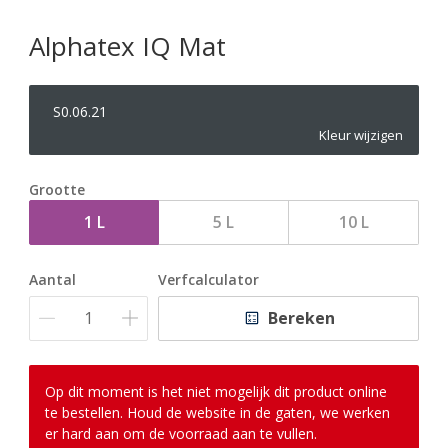
Alphatex IQ Mat
S0.06.21
Kleur wijzigen
Grootte
1 L
5 L
10 L
Aantal
Verfcalculator
Bereken
Op dit moment is het niet mogelijk dit product online
te bestellen. Houd de website in de gaten, we werken
er hard aan om de voorraad aan te vullen.