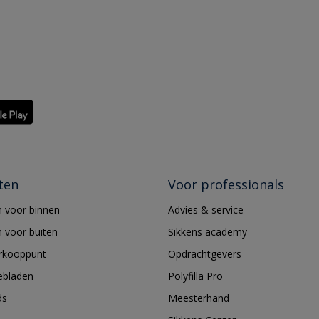
ten
Voor professionals
 voor binnen
Advies & service
 voor buiten
Sikkens academy
erkooppunt
Opdrachtgevers
ebladen
Polyfilla Pro
ds
Meesterhand