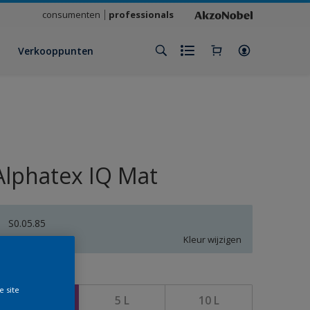
consumenten
professionals
Verkooppunten
Alphatex IQ Mat
S0.05.85
Kleur wijzigen
rootte
e site
1 L
5 L
10 L