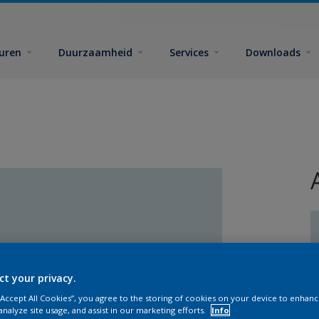
euren
Duurzaamheid
Services
Downloads
ct your privacy.
G
 “Accept All Cookies”, you agree to the storing of cookies on your device to enhanc
analyze site usage, and assist in our marketing efforts.
Info