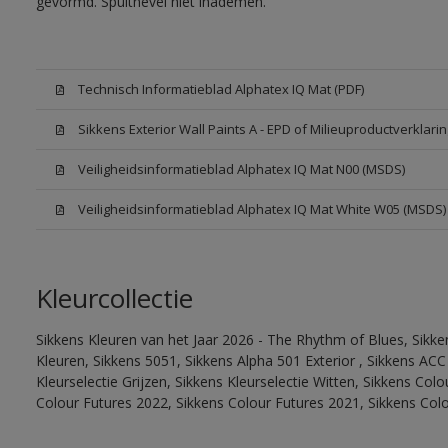
gevormd. Spuitnevel niet inademen.
Technisch Informatieblad Alphatex IQ Mat (PDF)
Sikkens Exterior Wall Paints A - EPD of Milieuproductverklarin
Veiligheidsinformatieblad Alphatex IQ Mat N00 (MSDS)
Veiligheidsinformatieblad Alphatex IQ Mat White W05 (MSDS)
Kleurcollectie
Sikkens Kleuren van het Jaar 2026 - The Rhythm of Blues, Sikk
Kleuren, Sikkens 5051, Sikkens Alpha 501 Exterior , Sikkens ACC
Kleurselectie Grijzen, Sikkens Kleurselectie Witten, Sikkens Col
Colour Futures 2022, Sikkens Colour Futures 2021, Sikkens Col