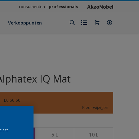
consumenten
professionals
Verkooppunten
Alphatex IQ Mat
E0.50.50
Kleur wijzigen
rootte
e site
1 L
5 L
10 L