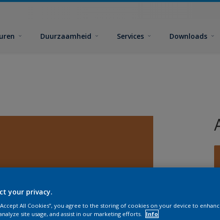
euren
Duurzaamheid
Services
Downloads
ct your privacy.
G
 “Accept All Cookies”, you agree to the storing of cookies on your device to enhanc
analyze site usage, and assist in our marketing efforts.
Info