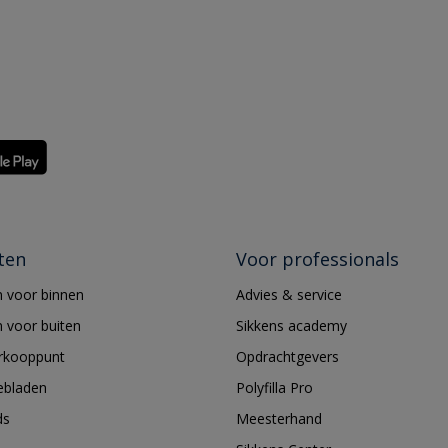
ten
Voor professionals
 voor binnen
Advies & service
 voor buiten
Sikkens academy
erkooppunt
Opdrachtgevers
ebladen
Polyfilla Pro
ds
Meesterhand