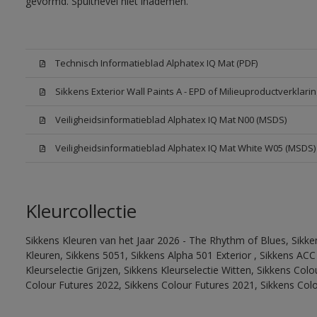
gevormd. Spuitnevel niet inademen.
Technisch Informatieblad Alphatex IQ Mat (PDF)
Sikkens Exterior Wall Paints A - EPD of Milieuproductverklarin
Veiligheidsinformatieblad Alphatex IQ Mat N00 (MSDS)
Veiligheidsinformatieblad Alphatex IQ Mat White W05 (MSDS)
Kleurcollectie
Sikkens Kleuren van het Jaar 2026 - The Rhythm of Blues, Sikk
Kleuren, Sikkens 5051, Sikkens Alpha 501 Exterior , Sikkens ACC
Kleurselectie Grijzen, Sikkens Kleurselectie Witten, Sikkens Col
Colour Futures 2022, Sikkens Colour Futures 2021, Sikkens Col