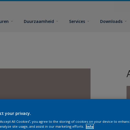
euren
Duurzaamheid
Services
Downloads
ct your privacy.
G
 “Accept All Cookies”, you agree to the storing of cookies on your device to enhanc
analyze site usage, and assist in our marketing efforts.
Info