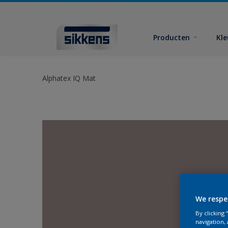
Producten
Kl
Alphatex IQ Mat
We respe
By clicking
navigation, 