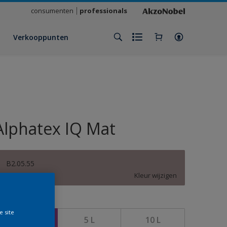
consumenten
professionals
Verkooppunten
Alphatex IQ Mat
B2.05.55
Kleur wijzigen
rootte
e site
1 L
5 L
10 L