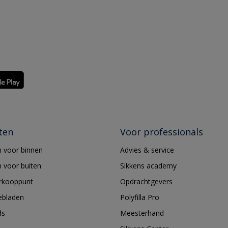
ten
Voor professionals
 voor binnen
Advies & service
 voor buiten
Sikkens academy
erkooppunt
Opdrachtgevers
ebladen
Polyfilla Pro
ds
Meesterhand