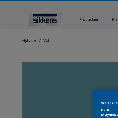
Producten
Kl
Alphatex IQ Mat
We respe
By clicking
navigation, 