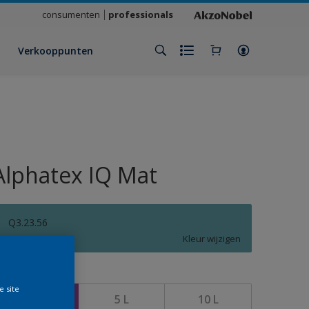
consumenten
professionals
Verkooppunten
Alphatex IQ Mat
Q3.23.56
Kleur wijzigen
rootte
e site
1 L
5 L
10 L