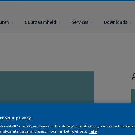
euren
Duurzaamheid
Services
Downloads
ct your privacy.
G
 “Accept All Cookies”, you agree to the storing of cookies on your device to enhanc
analyze site usage, and assist in our marketing efforts.
Info