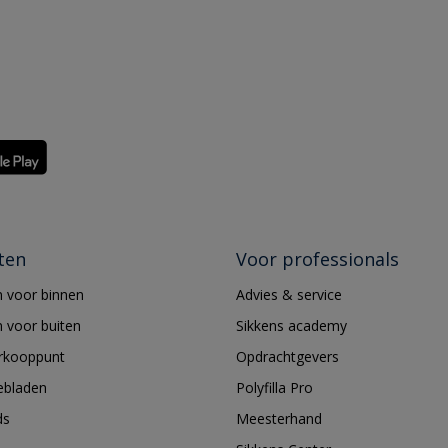
ten
Voor professionals
 voor binnen
Advies & service
 voor buiten
Sikkens academy
erkooppunt
Opdrachtgevers
ebladen
Polyfilla Pro
ds
Meesterhand