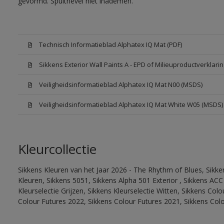
gevormd. Spuitnevel niet inademen.
Technisch Informatieblad Alphatex IQ Mat (PDF)
Sikkens Exterior Wall Paints A - EPD of Milieuproductverklarin
Veiligheidsinformatieblad Alphatex IQ Mat N00 (MSDS)
Veiligheidsinformatieblad Alphatex IQ Mat White W05 (MSDS)
Kleurcollectie
Sikkens Kleuren van het Jaar 2026 - The Rhythm of Blues, Sikk
Kleuren, Sikkens 5051, Sikkens Alpha 501 Exterior , Sikkens ACC
Kleurselectie Grijzen, Sikkens Kleurselectie Witten, Sikkens Col
Colour Futures 2022, Sikkens Colour Futures 2021, Sikkens Col