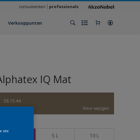
consumenten
professionals
Verkooppunten
Alphatex IQ Mat
E8.15.44
Kleur wijzigen
rootte
e site
1 L
5 L
10 L