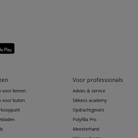
ten
Voor professionals
 voor binnen
Advies & service
 voor buiten
Sikkens academy
erkooppunt
Opdrachtgevers
ebladen
Polyfilla Pro
ds
Meesterhand