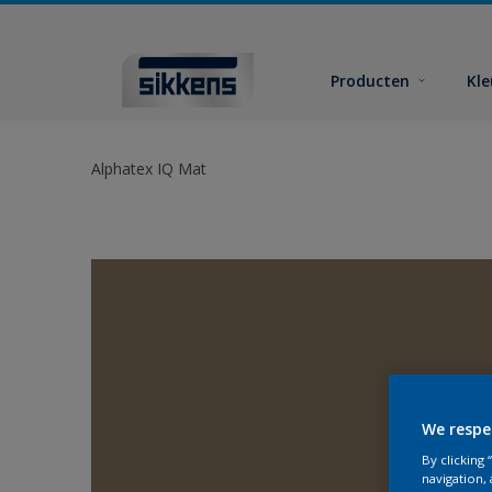
Producten
Kl
Alphatex IQ Mat
We respe
By clicking
navigation, 