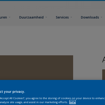
euren
Duurzaamheid
Services
Downloads
ct your privacy.
G
 “Accept All Cookies”, you agree to the storing of cookies on your device to enhanc
analyze site usage, and assist in our marketing efforts.
Info