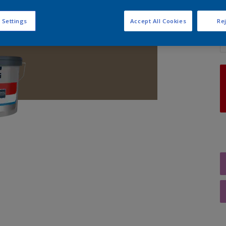
A
 Settings
Accept All Cookies
Rej