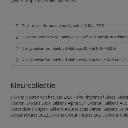
gevormd. Spuitnevel niet inademen.
Technisch Informatieblad Alphatex IQ Mat (PDF)
Sikkens Exterior Wall Paints A - EPD of Milieuproductverklarin
Veiligheidsinformatieblad Alphatex IQ Mat N00 (MSDS)
Veiligheidsinformatieblad Alphatex IQ Mat White W05 (MSDS)
Kleurcollectie
Sikkens Kleuren van het Jaar 2026 - The Rhythm of Blues, Sikk
Kleuren, Sikkens 5051, Sikkens Alpha 501 Exterior , Sikkens ACC
Kleurselectie Grijzen, Sikkens Kleurselectie Witten, Sikkens Col
Colour Futures 2022, Sikkens Colour Futures 2021, Sikkens Col