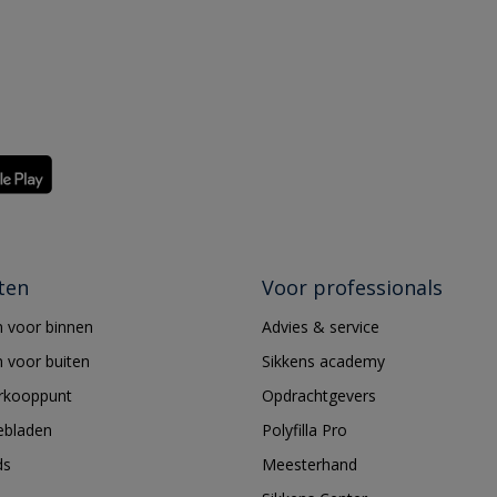
ten
Voor professionals
 voor binnen
Advies & service
 voor buiten
Sikkens academy
erkooppunt
Opdrachtgevers
ebladen
Polyfilla Pro
ds
Meesterhand