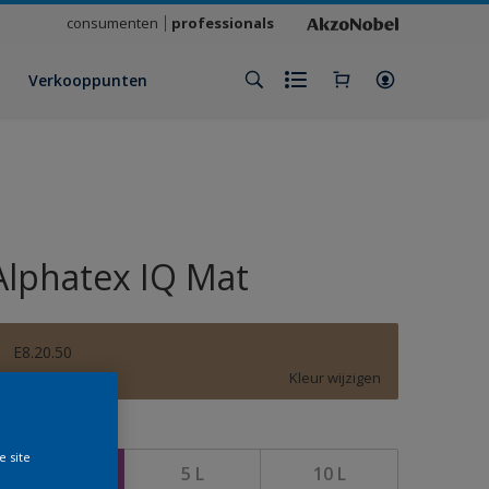
consumenten
professionals
Verkooppunten
Alphatex IQ Mat
E8.20.50
Kleur wijzigen
rootte
e site
1 L
5 L
10 L