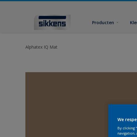
Producten
Kl
Alphatex IQ Mat
We respe
By clicking
navigation, 