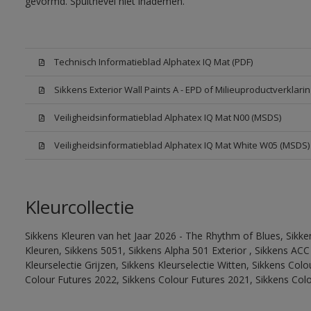
gevormd. Spuitnevel niet inademen.
Technisch Informatieblad Alphatex IQ Mat (PDF)
Sikkens Exterior Wall Paints A - EPD of Milieuproductverklarin
Veiligheidsinformatieblad Alphatex IQ Mat N00 (MSDS)
Veiligheidsinformatieblad Alphatex IQ Mat White W05 (MSDS)
Kleurcollectie
Sikkens Kleuren van het Jaar 2026 - The Rhythm of Blues, Sikk
Kleuren, Sikkens 5051, Sikkens Alpha 501 Exterior , Sikkens ACC
Kleurselectie Grijzen, Sikkens Kleurselectie Witten, Sikkens Col
Colour Futures 2022, Sikkens Colour Futures 2021, Sikkens Col