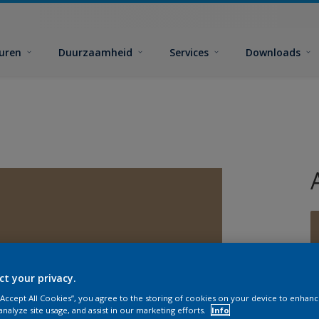
euren
Duurzaamheid
Services
Downloads
ct your privacy.
G
 “Accept All Cookies”, you agree to the storing of cookies on your device to enhanc
analyze site usage, and assist in our marketing efforts.
Info