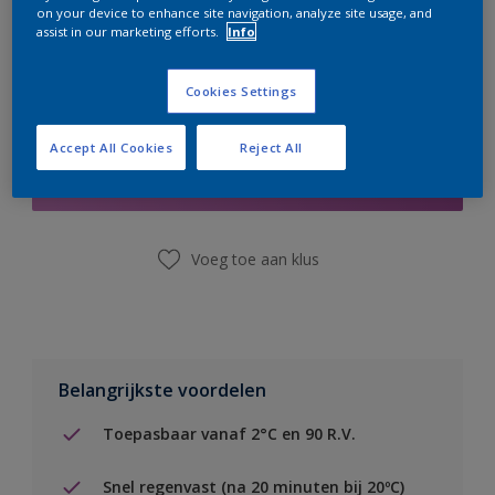
on your device to enhance site navigation, analyze site usage, and
assist in our marketing efforts.
Info
Cookies Settings
Boodschappenlijst
Accept All Cookies
Reject All
Vind een winkel
Voeg toe aan klus
Belangrijkste voordelen
Toepasbaar vanaf 2°C en 90 R.V.
Snel regenvast (na 20 minuten bij 20ºC)