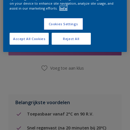
on your device to enhance site navigation, analyze site usage, and
assist in our marketing efforts.
Info
Cookies Settings
Boodschappenlijst
Accept All Cookies
Reject All
Vind een winkel
Voeg toe aan klus
Belangrijkste voordelen
Toepasbaar vanaf 2°C en 90 R.V.
Snel regenvast (na 20 minuten bij 20ºC)