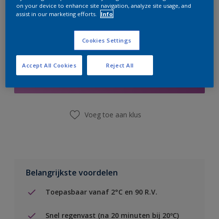
on your device to enhance site navigation, analyze site usage, and
assist in our marketing efforts.
Info
Cookies Settings
Boodschappenlijst
Accept All Cookies
Reject All
Vind een winkel
Voeg toe aan klus
Belangrijkste voordelen
Toepasbaar vanaf 2°C en 90 R.V.
Snel regenvast (na 20 minuten bij 20ºC)