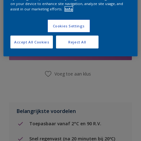
on your device to enhance site navigation, analyze site usage, and
assist in our marketing efforts.
Info
Cookies Settings
Boodschappenlijst
Accept All Cookies
Reject All
Vind een winkel
Voeg toe aan klus
Belangrijkste voordelen
Toepasbaar vanaf 2°C en 90 R.V.
Snel regenvast (na 20 minuten bij 20ºC)