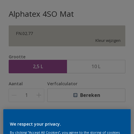
Alphatex 4SO Mat
FN.02.77
Kleur wijzigen
Grootte
2,5 L
10 L
Aantal
Verfcalculator
Bereken
Op dit moment is het niet mogelijk dit product online
te bestellen. Houd de website in de gaten, we werken
We respect your privacy.
er hard aan om de voorraad aan te vullen.
By clicking “Accept All Cookies”, you agree to the storing of cookies