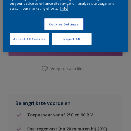
on your device to enhance site navigation, analyze site usage, and
assist in our marketing efforts.
Info
Cookies Settings
Boodschappenlijst
Accept All Cookies
Reject All
Vind een winkel
Voeg toe aan klus
Belangrijkste voordelen
Toepasbaar vanaf 2°C en 90 R.V.
Snel regenvast (na 20 minuten bij 20ºC)