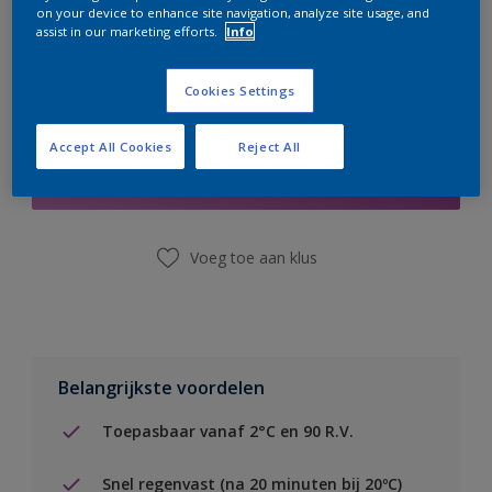
on your device to enhance site navigation, analyze site usage, and
assist in our marketing efforts.
Info
Cookies Settings
Boodschappenlijst
Accept All Cookies
Reject All
Vind een winkel
Voeg toe aan klus
Belangrijkste voordelen
Toepasbaar vanaf 2°C en 90 R.V.
Snel regenvast (na 20 minuten bij 20ºC)