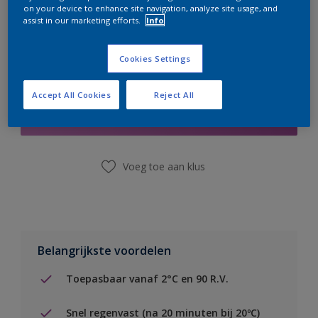
on your device to enhance site navigation, analyze site usage, and
assist in our marketing efforts.
Info
Cookies Settings
Boodschappenlijst
Accept All Cookies
Reject All
Vind een winkel
Voeg toe aan klus
Belangrijkste voordelen
Toepasbaar vanaf 2°C en 90 R.V.
Snel regenvast (na 20 minuten bij 20ºC)