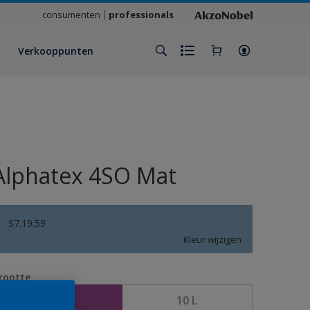
consumenten
professionals
Verkooppunten
Alphatex 4SO Mat
S7.19.59
Kleur wijzigen
rootte
2,5 L
10 L