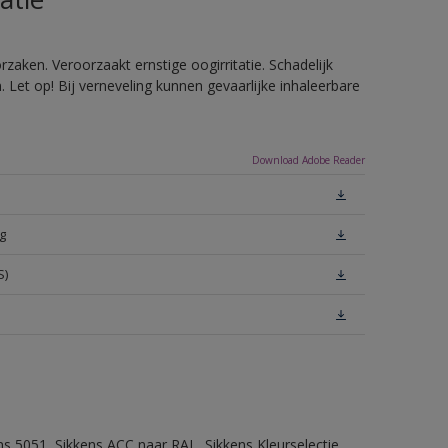
zaken. Veroorzaakt ernstige oogirritatie. Schadelijk
Let op! Bij verneveling kunnen gevaarlijke inhaleerbare
Download Adobe Reader
g
S)
ns 5051, Sikkens ACC naar RAL, Sikkens Kleurselectie