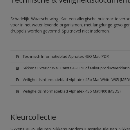
Schadelijk. Waarschuwing. Kan een allergische huidreactie veroor
voor in het water levende organismen, met langdurige gevolgen. 
druppels worden gevormd. Spuitnevel niet inademen.
Technisch Informatieblad Alphatex 4SO Mat (PDF)
Sikkens Exterior Wall Paints A - EPD of Milieuproductverklarin
Veiligheidsinformatieblad Alphatex 4So Mat White W05 (MSD
Veiligheidsinformatieblad Alphatex 4So Mat N00 (MSDS)
Kleurcollectie
Sikkens RIJKS Kleuren, Sikkens Modern Klassieke Kleuren, Sikke