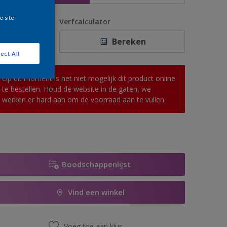
e site
antal
Verfcalculator
Bereken
ect All
Op dit moment is het niet mogelijk dit product online
te bestellen. Houd de website in de gaten, we
werken er hard aan om de voorraad aan te vullen.
Boodschappenlijst
Vind een winkel
Voeg toe aan klus