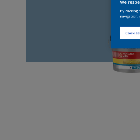
We respe
By clicking
navigation, 
Cookies