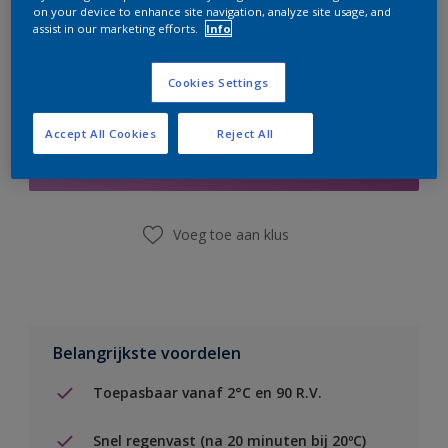
on your device to enhance site navigation, analyze site usage, and
assist in our marketing efforts.
Info
Cookies Settings
Boodschappenlijst
Accept All Cookies
Reject All
Vind een winkel
Voeg toe aan klus
Belangrijkste voordelen
Toepasbaar vanaf 2°C en 90 R.V.
Snel regenvast (na 20 minuten bij 20ºC)