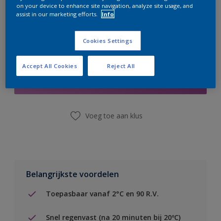
on your device to enhance site navigation, analyze site usage, and
assist in our marketing efforts.
Info
Cookies Settings
Boodschappenlijst
Accept All Cookies
Reject All
Vind een winkel
Voeg toe aan klus
Belangrijkste voordelen
Toepasbaar vanaf 2°C en 90 R.V.
Snel regenvast (na 20 minuten bij 20ºC)