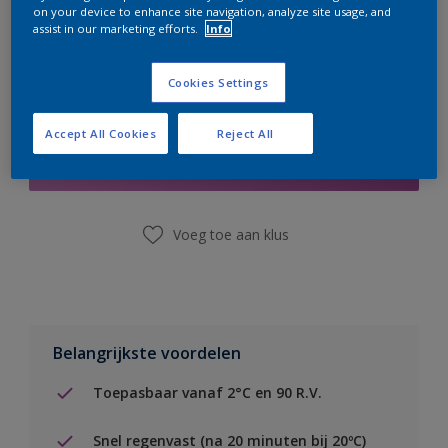
on your device to enhance site navigation, analyze site usage, and
assist in our marketing efforts.
Info
Cookies Settings
Boodschappenlijst
Accept All Cookies
Reject All
Vind een winkel
Voeg toe aan klus
Belangrijkste voordelen
Toepasbaar vanaf 2°C en 90 R.V.
Snel regenvast (na 20 minuten bij 20ºC)