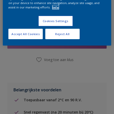
on your device to enhance site navigation, analyze site usage, and
assist in our marketing efforts.
Info
Cookies Settings
Boodschappenlijst
Accept All Cookies
Reject All
Vind een winkel
Voeg toe aan klus
Belangrijkste voordelen
Toepasbaar vanaf 2°C en 90 R.V.
Snel regenvast (na 20 minuten bij 20ºC)