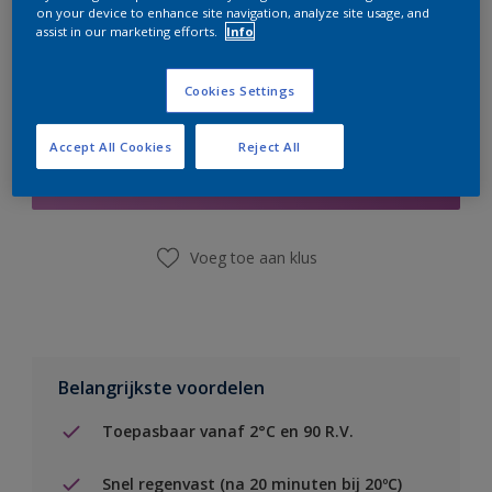
on your device to enhance site navigation, analyze site usage, and
assist in our marketing efforts.
Info
Cookies Settings
Boodschappenlijst
Accept All Cookies
Reject All
Vind een winkel
Voeg toe aan klus
Belangrijkste voordelen
Toepasbaar vanaf 2°C en 90 R.V.
Snel regenvast (na 20 minuten bij 20ºC)