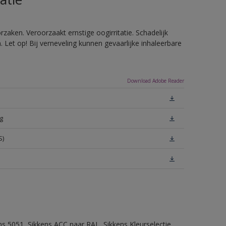
zaken. Veroorzaakt ernstige oogirritatie. Schadelijk
Let op! Bij verneveling kunnen gevaarlijke inhaleerbare
Download Adobe Reader
g
S)
ns 5051, Sikkens ACC naar RAL, Sikkens Kleurselectie