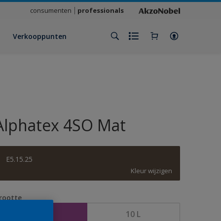
consumenten
professionals
Verkooppunten
Alphatex 4SO Mat
E5.15.25
Kleur wijzigen
rootte
2,5 L
10 L