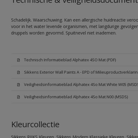
Schadelijk. Waarschuwing. Kan een allergische huidreactie veroor
voor in het water levende organismen, met langdurige gevolgen. 
druppels worden gevormd. Spuitnevel niet inademen.
Technisch Informatieblad Alphatex 4SO Mat (PDF)
Sikkens Exterior Wall Paints A - EPD of Milieuproductverklarin
Veiligheidsinformatieblad Alphatex 4So Mat White W05 (MSD
Veiligheidsinformatieblad Alphatex 4So Mat N00 (MSDS)
Kleurcollectie
Sikkens RIJKS Kleuren, Sikkens Modern Klassieke Kleuren, Sikke