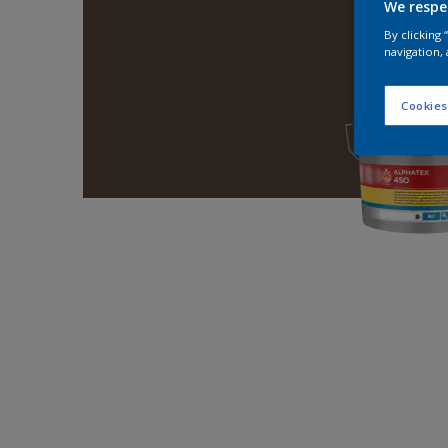
We respe
By clicking
navigation, 
Cookies