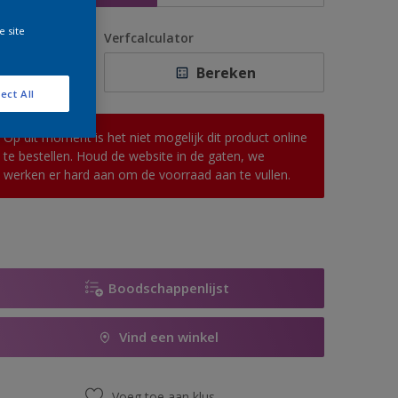
e site
antal
Verfcalculator
Bereken
ect All
Op dit moment is het niet mogelijk dit product online
te bestellen. Houd de website in de gaten, we
werken er hard aan om de voorraad aan te vullen.
Boodschappenlijst
Vind een winkel
Voeg toe aan klus