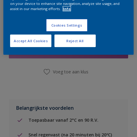
on your device to enhance site navigation, analyze site usage, and
assist in our marketing efforts.
Info
Cookies Settings
Boodschappenlijst
Accept All Cookies
Reject All
Vind een winkel
Voeg toe aan klus
Belangrijkste voordelen
Toepasbaar vanaf 2°C en 90 R.V.
Snel regenvast (na 20 minuten bij 20ºC)