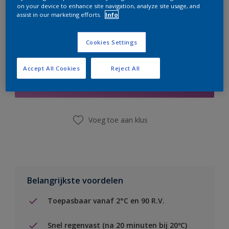
on your device to enhance site navigation, analyze site usage, and
assist in our marketing efforts.
Info
Cookies Settings
Boodschappenlijst
Accept All Cookies
Reject All
Vind een winkel
Voeg toe aan klus
Belangrijkste voordelen
Toepasbaar vanaf 2°C en 90 R.V.
Snel regenvast (na 20 minuten bij 20ºC)