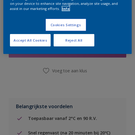
on your device to enhance site navigation, analyze site usage, and
assist in our marketing efforts.
Info
Cookies Settings
Boodschappenlijst
Accept All Cookies
Reject All
Vind een winkel
Voeg toe aan klus
Belangrijkste voordelen
Toepasbaar vanaf 2°C en 90 R.V.
Snel regenvast (na 20 minuten bij 20ºC)