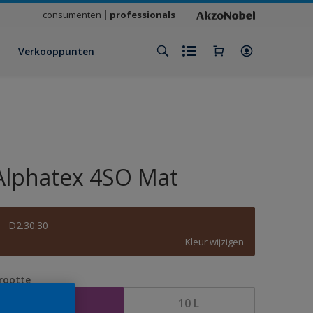
consumenten
professionals
Verkooppunten
Alphatex 4SO Mat
D2.30.30
Kleur wijzigen
rootte
2,5 L
10 L