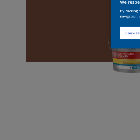
We respe
By clicking
navigation, 
Cookies