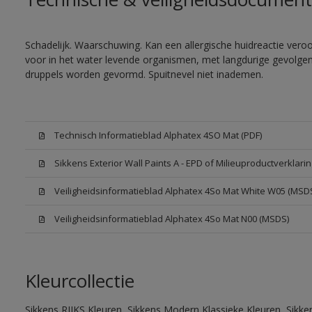
Schadelijk. Waarschuwing. Kan een allergische huidreactie veroor
voor in het water levende organismen, met langdurige gevolgen. 
druppels worden gevormd. Spuitnevel niet inademen.
Technisch Informatieblad Alphatex 4SO Mat (PDF)
Sikkens Exterior Wall Paints A - EPD of Milieuproductverklarin
Veiligheidsinformatieblad Alphatex 4So Mat White W05 (MSD
Veiligheidsinformatieblad Alphatex 4So Mat N00 (MSDS)
Kleurcollectie
Sikkens RIJKS Kleuren, Sikkens Modern Klassieke Kleuren, Sikke