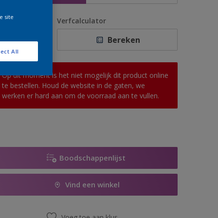
e site
antal
Verfcalculator
Bereken
ect All
Op dit moment is het niet mogelijk dit product online
te bestellen. Houd de website in de gaten, we
werken er hard aan om de voorraad aan te vullen.
Boodschappenlijst
Vind een winkel
Voeg toe aan klus