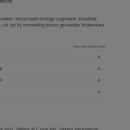
zaken. Veroorzaakt ernstige oogirritatie. Schadelijk
Let op! Bij verneveling kunnen gevaarlijke inhaleerbare
Download Adobe Reader
g
S)
ns 5051, Sikkens ACC naar RAL, Sikkens Kleurselectie