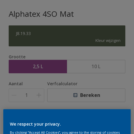
Alphatex 4SO Mat
J8.19.33
Kleur wijzigen
Grootte
2,5 L
10 L
Aantal
Verfcalculator
Bereken
Op dit moment is het niet mogelijk dit product online
te bestellen. Houd de website in de gaten, we werken
We respect your privacy.
er hard aan om de voorraad aan te vullen.
By clicking “Accept All Cookies”, you agree to the storing of cookies