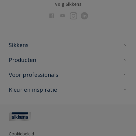
Volg Sikkens
Sikkens
Over Sikkens
Producten
AkzoNobel
Producten voor binnen
Voor professionals
Duurzaamheid
Producten voor buiten
Veelgestelde vragen
Advies & service
Kleur en inspiratie
Vind je verkooppunt
Contact
Sikkens academy
Informatiebladen
Kleuren
Opdrachtgevers
Downloads
Kleurtesters
Polyfilla Pro
Kleurcollecties
Meesterhand
Kleur van het jaar
Cookiebeleid
Sikkens Center