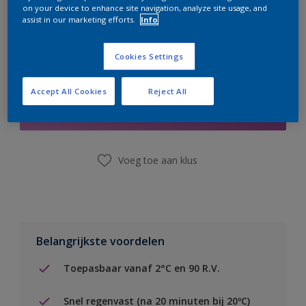
on your device to enhance site navigation, analyze site usage, and
assist in our marketing efforts.
Info
Cookies Settings
Boodschappenlijst
Accept All Cookies
Reject All
Vind een winkel
Voeg toe aan klus
Belangrijkste voordelen
Toepasbaar vanaf 2°C en 90 R.V.
Snel regenvast (na 20 minuten bij 20ºC)