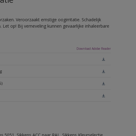
zaken. Veroorzaakt ernstige oogirritatie. Schadelijk
Let op! Bij verneveling kunnen gevaarlijke inhaleerbare
Download Adobe Reader
g
S)
ns 5051, Sikkens ACC naar RAL, Sikkens Kleurselectie