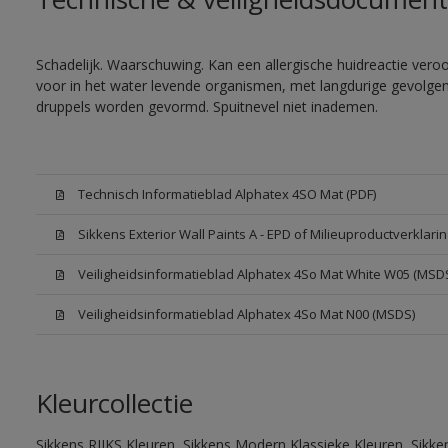
Schadelijk. Waarschuwing. Kan een allergische huidreactie veroor
voor in het water levende organismen, met langdurige gevolgen. 
druppels worden gevormd. Spuitnevel niet inademen.
Technisch Informatieblad Alphatex 4SO Mat (PDF)
Sikkens Exterior Wall Paints A - EPD of Milieuproductverklarin
Veiligheidsinformatieblad Alphatex 4So Mat White W05 (MSD
Veiligheidsinformatieblad Alphatex 4So Mat N00 (MSDS)
Kleurcollectie
Sikkens RIJKS Kleuren, Sikkens Modern Klassieke Kleuren, Sikke