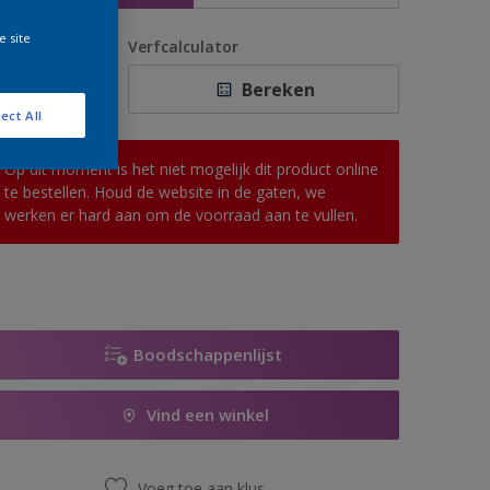
e site
antal
Verfcalculator
Bereken
ect All
Op dit moment is het niet mogelijk dit product online
te bestellen. Houd de website in de gaten, we
werken er hard aan om de voorraad aan te vullen.
Boodschappenlijst
Vind een winkel
Voeg toe aan klus