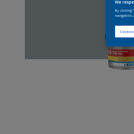
We respe
By clicking
navigation, 
Cookies