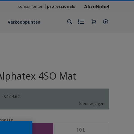
consumenten
professionals
Verkooppunten
Alphatex 4SO Mat
S4.04.62
Kleur wijzigen
rootte
2,5 L
10 L