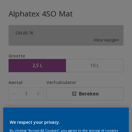
Alphatex 4SO Mat
ON.00.76
Kleur wijzigen
Grootte
2,5 L
10 L
Aantal
Verfcalculator
Bereken
Op dit moment is het niet mogelijk dit product online
te bestellen. Houd de website in de gaten, we werken
We respect your privacy.
er hard aan om de voorraad aan te vullen.
By clicking “Accept All Cookies”, you agree to the storing of cookies