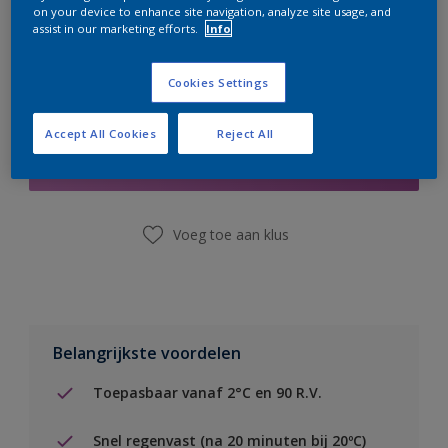
on your device to enhance site navigation, analyze site usage, and
assist in our marketing efforts.
Info
Cookies Settings
Boodschappenlijst
Accept All Cookies
Reject All
Vind een winkel
Voeg toe aan klus
Belangrijkste voordelen
Toepasbaar vanaf 2°C en 90 R.V.
Snel regenvast (na 20 minuten bij 20ºC)