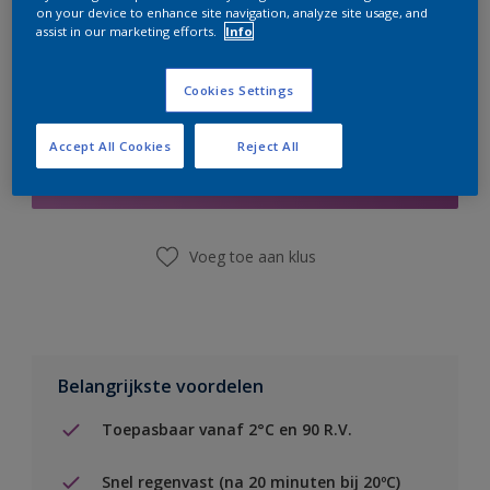
on your device to enhance site navigation, analyze site usage, and
assist in our marketing efforts.
Info
Cookies Settings
Boodschappenlijst
Accept All Cookies
Reject All
Vind een winkel
Voeg toe aan klus
Belangrijkste voordelen
Toepasbaar vanaf 2°C en 90 R.V.
Snel regenvast (na 20 minuten bij 20ºC)