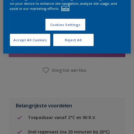
on your device to enhance site navigation, analyze site usage, and
assist in our marketing efforts.
Info
Cookies Settings
Boodschappenlijst
Accept All Cookies
Reject All
Vind een winkel
Voeg toe aan klus
Belangrijkste voordelen
Toepasbaar vanaf 2°C en 90 R.V.
Snel regenvast (na 20 minuten bij 20ºC)