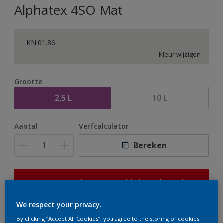
Alphatex 4SO Mat
KN.01.86
Kleur wijzigen
Grootte
2,5 L
10 L
Aantal
Verfcalculator
Bereken
Op dit moment is het niet mogelijk dit product online
te bestellen. Houd de website in de gaten, we werken
er hard aan om de voorraad aan te vullen.
We respect your privacy.
By clicking “Accept All Cookies”, you agree to the storing of cookies