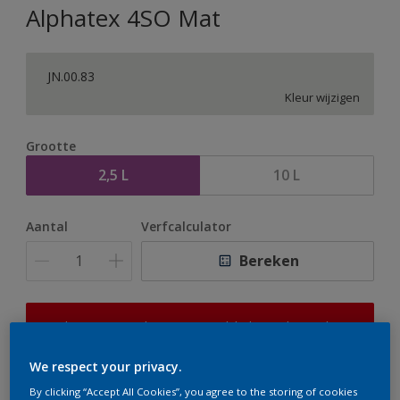
Alphatex 4SO Mat
JN.00.83
Kleur wijzigen
Grootte
2,5 L
10 L
Aantal
Verfcalculator
Bereken
Op dit moment is het niet mogelijk dit product online
te bestellen. Houd de website in de gaten, we werken
er hard aan om de voorraad aan te vullen.
We respect your privacy.
By clicking “Accept All Cookies”, you agree to the storing of cookies