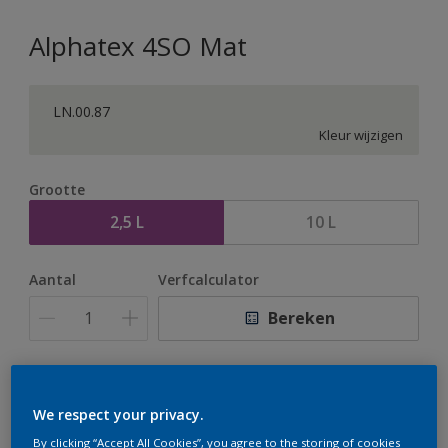
Alphatex 4SO Mat
LN.00.87
Kleur wijzigen
Grootte
2,5 L
10 L
Aantal
Verfcalculator
Bereken
Op dit moment is het niet mogelijk dit product online
te bestellen. Houd de website in de gaten, we werken
We respect your privacy.
er hard aan om de voorraad aan te vullen.
By clicking “Accept All Cookies”, you agree to the storing of cookies