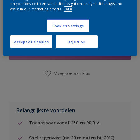
on your device to enhance site navigation, analyze site usage, and
assist in our marketing efforts.
Info
Cookies Settings
Boodschappenlijst
Accept All Cookies
Reject All
Vind een winkel
Voeg toe aan klus
Belangrijkste voordelen
Toepasbaar vanaf 2°C en 90 R.V.
Snel regenvast (na 20 minuten bij 20ºC)