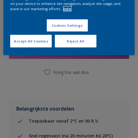
on your device to enhance site navigation, analyze site usage, and
assist in our marketing efforts.
Info
Cookies Settings
Boodschappenlijst
Accept All Cookies
Reject All
Vind een winkel
Voeg toe aan klus
Belangrijkste voordelen
Toepasbaar vanaf 2°C en 90 R.V.
Snel regenvast (na 20 minuten bij 20ºC)