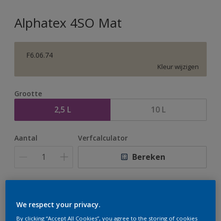
Alphatex 4SO Mat
F6.06.74
Kleur wijzigen
Grootte
2,5 L
10 L
Aantal
Verfcalculator
Bereken
Op dit moment is het niet mogelijk dit product online
te bestellen. Houd de website in de gaten, we werken
We respect your privacy.
er hard aan om de voorraad aan te vullen.
By clicking “Accept All Cookies”, you agree to the storing of cookies