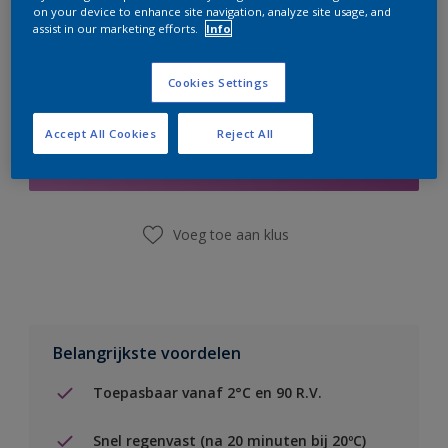
on your device to enhance site navigation, analyze site usage, and
assist in our marketing efforts.
Info
Cookies Settings
Boodschappenlijst
Accept All Cookies
Reject All
Vind een winkel
Voeg toe aan klus
Belangrijkste voordelen
Toepasbaar vanaf 2°C en 90 R.V.
Snel regenvast (na 20 minuten bij 20ºC)