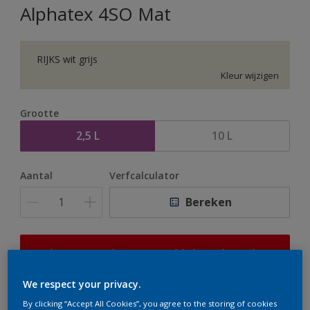
Alphatex 4SO Mat
RIJKS wit grijs
Kleur wijzigen
Grootte
2,5 L
10 L
Aantal
Verfcalculator
Bereken
Op dit moment is het niet mogelijk dit product online
te bestellen. Houd de website in de gaten, we werken
er hard aan om de voorraad aan te vullen.
We respect your privacy.
By clicking “Accept All Cookies”, you agree to the storing of cookies