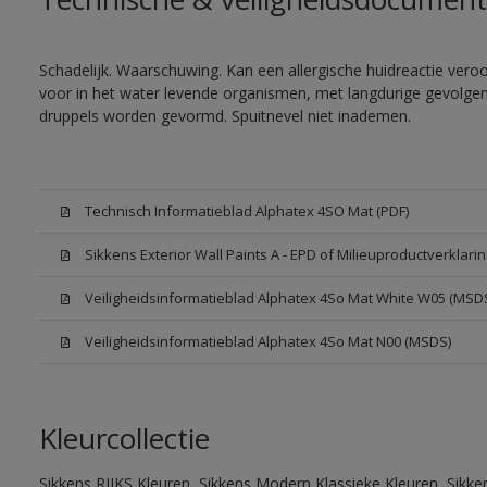
Schadelijk. Waarschuwing. Kan een allergische huidreactie veroor
voor in het water levende organismen, met langdurige gevolgen. 
druppels worden gevormd. Spuitnevel niet inademen.
Technisch Informatieblad Alphatex 4SO Mat (PDF)
Sikkens Exterior Wall Paints A - EPD of Milieuproductverklarin
Veiligheidsinformatieblad Alphatex 4So Mat White W05 (MSD
Veiligheidsinformatieblad Alphatex 4So Mat N00 (MSDS)
Kleurcollectie
Sikkens RIJKS Kleuren, Sikkens Modern Klassieke Kleuren, Sikke