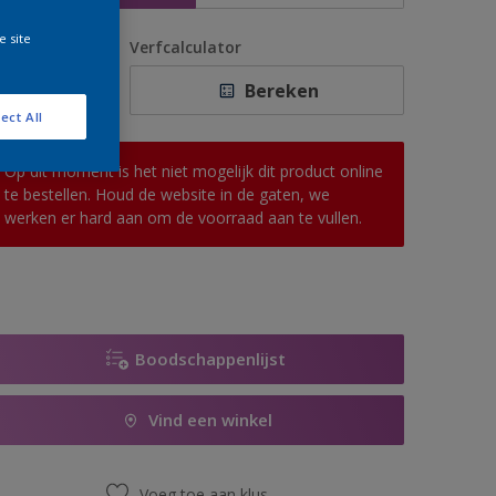
e site
antal
Verfcalculator
Bereken
ect All
Op dit moment is het niet mogelijk dit product online
te bestellen. Houd de website in de gaten, we
werken er hard aan om de voorraad aan te vullen.
Boodschappenlijst
Vind een winkel
Voeg toe aan klus