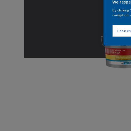
We respe
By clicking
navigation, 
Cookies