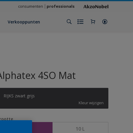
consumenten
professionals
Verkooppunten
Alphatex 4SO Mat
RIJKS zwart grijs
Kleur wijzigen
rootte
2,5 L
10 L