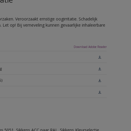
zaken. Veroorzaakt ernstige oogirritatie. Schadelijk
Let op! Bij verneveling kunnen gevaarlijke inhaleerbare
Download Adobe Reader
g
S)
ns 5051, Sikkens ACC naar RAL, Sikkens Kleurselectie