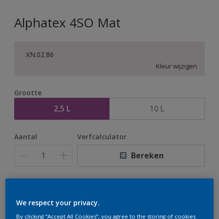
Alphatex 4SO Mat
XN.02.86
Kleur wijzigen
Grootte
2,5 L
10 L
Aantal
Verfcalculator
Bereken
Op dit moment is het niet mogelijk dit product online
te bestellen. Houd de website in de gaten, we werken
We respect your privacy.
er hard aan om de voorraad aan te vullen.
By clicking “Accept All Cookies”, you agree to the storing of cookies