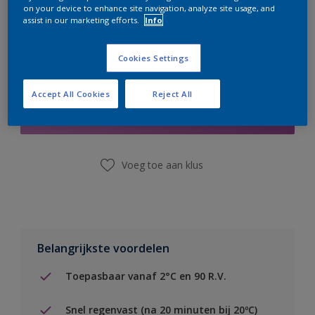
on your device to enhance site navigation, analyze site usage, and
assist in our marketing efforts.
Info
Cookies Settings
Boodschappenlijst
Accept All Cookies
Reject All
Vind een winkel
Voeg toe aan klus
Belangrijkste voordelen
Toepasbaar vanaf 2°C en 90 R.V.
Snel regenvast (na 20 minuten bij 20ºC)