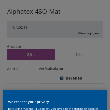
Alphatex 4SO Mat
UN.02.88
Kleur wijzigen
Grootte
2,5 L
10 L
Aantal
Verfcalculator
Bereken
Op dit moment is het niet mogelijk dit product online
te bestellen. Houd de website in de gaten, we werken
We respect your privacy.
er hard aan om de voorraad aan te vullen.
By clicking “Accept All Cookies”, you agree to the storing of cookies