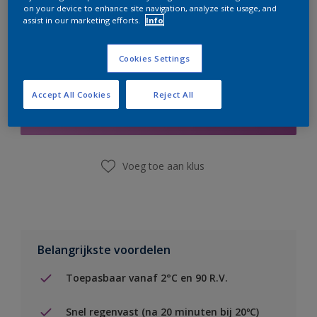
on your device to enhance site navigation, analyze site usage, and
assist in our marketing efforts.
Info
Cookies Settings
Boodschappenlijst
Accept All Cookies
Reject All
Vind een winkel
Voeg toe aan klus
Belangrijkste voordelen
Toepasbaar vanaf 2°C en 90 R.V.
Snel regenvast (na 20 minuten bij 20ºC)