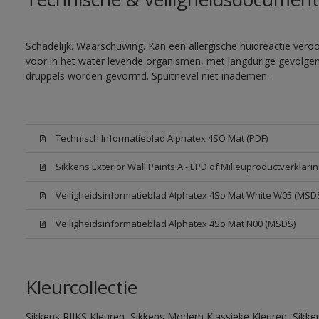
Schadelijk. Waarschuwing. Kan een allergische huidreactie veroor
voor in het water levende organismen, met langdurige gevolgen. 
druppels worden gevormd. Spuitnevel niet inademen.
Technisch Informatieblad Alphatex 4SO Mat (PDF)
Sikkens Exterior Wall Paints A - EPD of Milieuproductverklarin
Veiligheidsinformatieblad Alphatex 4So Mat White W05 (MSD
Veiligheidsinformatieblad Alphatex 4So Mat N00 (MSDS)
Kleurcollectie
Sikkens RIJKS Kleuren, Sikkens Modern Klassieke Kleuren, Sikke