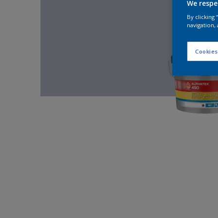
We respe
By clicking
navigation, 
Cookies