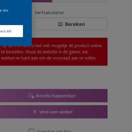
e site
antal
Verfcalculator
Bereken
ect All
Op dit moment is het niet mogelijk dit product online
te bestellen. Houd de website in de gaten, we
werken er hard aan om de voorraad aan te vullen.
Boodschappenlijst
Vind een winkel
Voeg toe aan klus