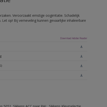
zaken. Veroorzaakt ernstige oogirritatie. Schadelijk
Let op! Bij verneveling kunnen gevaarlijke inhaleerbare
Download Adobe Reader
g
S)
ns 5051, Sikkens ACC naar RAL, Sikkens Kleurselectie