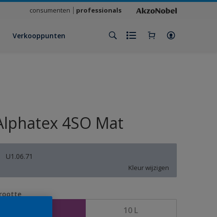
consumenten
professionals
Verkooppunten
Alphatex 4SO Mat
U1.06.71
Kleur wijzigen
rootte
2,5 L
10 L